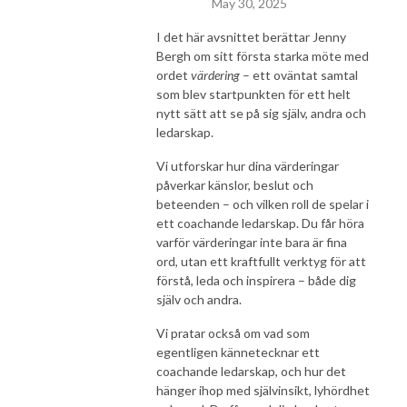
May 30, 2025
I det här avsnittet berättar Jenny
Bergh om sitt första starka möte med
ordet
värdering
– ett oväntat samtal
som blev startpunkten för ett helt
nytt sätt att se på sig själv, andra och
ledarskap.
Vi utforskar hur dina värderingar
påverkar känslor, beslut och
beteenden – och vilken roll de spelar i
ett coachande ledarskap. Du får höra
varför värderingar inte bara är fina
ord, utan ett kraftfullt verktyg för att
förstå, leda och inspirera – både dig
själv och andra.
Vi pratar också om vad som
egentligen kännetecknar ett
coachande ledarskap, och hur det
hänger ihop med självinsikt, lyhördhet