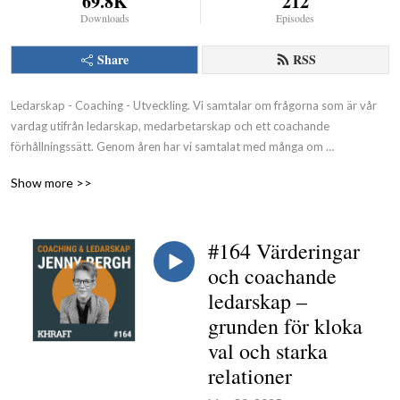
69.8K
212
Downloads
Episodes
Share
RSS
Ledarskap - Coaching - Utveckling. Vi samtalar om frågorna som är vår 
vardag utifrån ledarskap, medarbetarskap och ett coachande 
förhållningssätt. Genom åren har vi samtalat med många om 
ledarskapets och coachingens vad, varför och hur. Vår podd är vårt sätt 
Show more >>
att göra de samtalen tillgängliga för fler.

Khraft, din partner i tillväxt som ger vinst för individ, företag och 
samhälle.
#164 Värderingar
och coachande
ledarskap –
grunden för kloka
val och starka
relationer