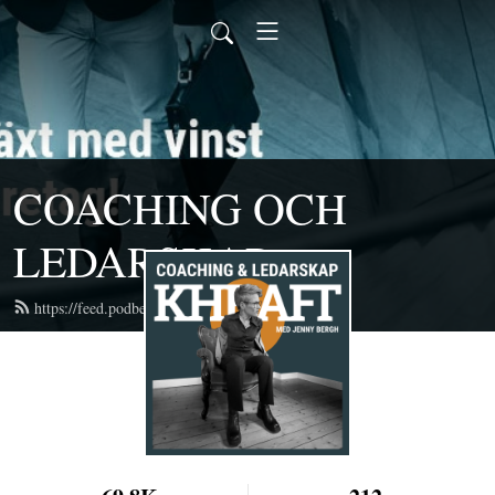
COACHING OCH
LEDARSKAP
https://feed.podbean.com/khraft/feed.xml