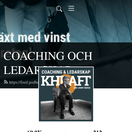
COACHING OCH
LEDARSKAP
https://feed.podbean.com/khraft/feed.xml