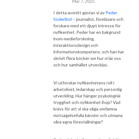
Mar 7, 2025
I detta avsnitt gästas vi av
Peder
Söderlind
– journalist, föreläsare och
forskare med ett djupt intresse för
nyfikenhet. Peder har en bakgrund
inom medieforskning,
interaktionsdesign och
informationskompetens, och han har
skrivit flera böcker om hur vi lär oss
och hur samhället utvecklas.
Vi utforskar nyfikenhetens roll i
arbetslivet, ledarskap och personlig
utveckling. Hur hänger psykologisk
trygghet och nyfikenhet ihop? Vad
krävs för att vi ska våga omfamna
motsägelsefulla känslor och utmana
våra egna föreställningar?