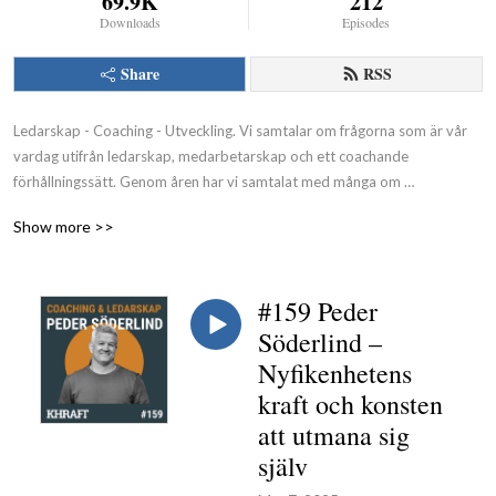
69.9K
212
Downloads
Episodes
Share
RSS
Ledarskap - Coaching - Utveckling. Vi samtalar om frågorna som är vår 
vardag utifrån ledarskap, medarbetarskap och ett coachande 
förhållningssätt. Genom åren har vi samtalat med många om 
ledarskapets och coachingens vad, varför och hur. Vår podd är vårt sätt 
Show more >>
att göra de samtalen tillgängliga för fler.

Khraft, din partner i tillväxt som ger vinst för individ, företag och 
samhälle.
#159 Peder
Söderlind –
Nyfikenhetens
kraft och konsten
att utmana sig
själv