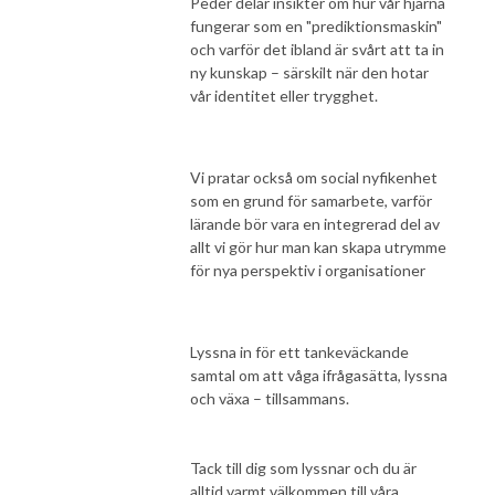
Peder delar insikter om hur vår hjärna
fungerar som en "prediktionsmaskin"
och varför det ibland är svårt att ta in
ny kunskap – särskilt när den hotar
vår identitet eller trygghet.
Vi pratar också om social nyfikenhet
som en grund för samarbete, varför
lärande bör vara en integrerad del av
allt vi gör hur man kan skapa utrymme
för nya perspektiv i organisationer
Lyssna in för ett tankeväckande
samtal om att våga ifrågasätta, lyssna
och växa – tillsammans.
Tack till dig som lyssnar och du är
alltid varmt välkommen till våra